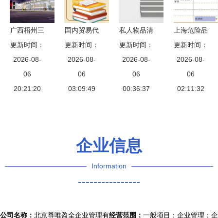
新机遇
易代理分析
与优势
广西梧州三
国内贸易代
私人物品清
上海危险品
威林业待遇
更新时间：
理的经营范
更新时间：
关物流指南
更新时间：
国内贸易危
更新时间：
与国内贸易
2026-08-
围与产品类
2026-08-
上海自由贸
2026-08-
申报处理流
2026-08-
代理业务解
06
别解析
06
易区奕亨进
06
程与代理服
06
20:21:20
析
03:09:49
口报关代理
00:36:37
02:11:32
务指南
公司的国内
贸易代理服
务
企业信息
Information
----------------
公司名称：
北京尊唯盈全企业管理有
经营范围：
一般项目：企业管理；企