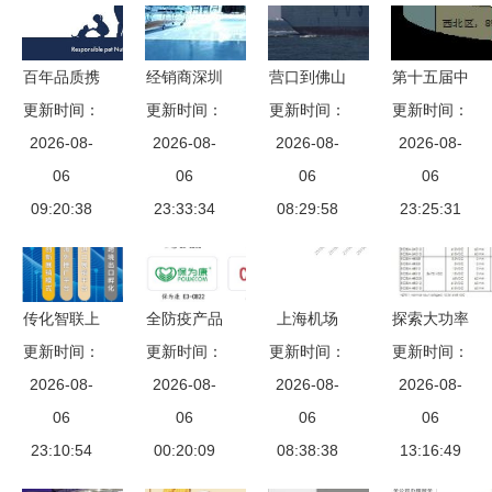
百年品质携
经销商深圳
营口到佛山
第十五届中
手中国深耕
更新时间：
市新奥汽车
更新时间：
内贸集装箱
更新时间：
国（北京）
更新时间：
克劳德医生
2026-08-
贸易 深耕
2026-08-
海运 20尺
2026-08-
国际干混砂
2026-08-
宠物医药进
06
产业链，国
06
小柜赋能国
06
浆及产品展
06
入中国市场
09:20:38
内贸易代理
23:33:34
内贸易代理
08:29:58
览会 贸易
23:25:31
助力供应链
的物流新选
合作新风向
升级
择
与行业机遇
传化智联上
全防疫产品
上海机场
探索大功率
合跨境电商
更新时间：
生产企业集
更新时间：
更新时间：
2023年预
更新时间：
转换利器
运营中心亮
2026-08-
2026-08-
体亮相第
计扭亏为盈
2026-08-
2026-08-
——
相青跨会，
06
100届劳保
06
国内市场复
06
CINCON电
06
重磅产品
23:10:54
会，国内贸
00:20:09
苏驱动业绩
08:38:38
源EC3SA
13:16:49
易代理迎来
飞跃
系列国内贸