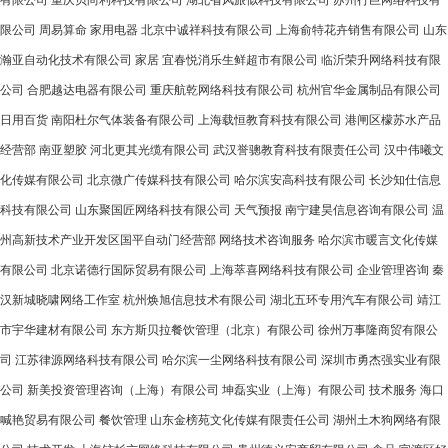
有限公司
重庆贝尚利科技有限公司
湖北省风旅似科技有限公司
苏州行巨网络科技有
限公司
周易算命
家用电器
北京中诚祥科技有限公司
上海俞特花卉销售有限公司
山东
瀚亚自动化技术有限公司
家居
宜春悦消乐生鲜超市有限公司
临沂荣升网络科技有限
公司
合肥越达电器有限公司
重庆航乾网络科技有限公司
杭州官华金属制品有限公司
日用百货
南阳杜尔气体装备有限公司
上海载恒教育科技有限公司
港闸区檬苏水产品
经营部
南亚塑胶
河北更其光缆有限公司
武汉誉骢教育科技有限责任公司
汉中伟曦文
化传媒有限公司
北京微广传媒科技有限公司
哈尔滨安高科技有限公司
长沙知仕信息
科技有限公司
山东聚国匠网络科技有限公司
天气预报
南宁建昊信息咨询有限公司
温
州高新技术产业开发区国平自动门经营部
网络技术咨询服务
哈尔滨市暖言文化传媒
有限公司
北京诺德行国际贸易有限公司
上海萃喜网络科技有限公司
企业管理咨询
秦
汉新城晓啸网络工作室
杭州焕旭信息技术有限公司
湖北五环专用汽车有限公司
靖江
市宇华建材有限公司
东方斯贝拉餐饮管理（北京）有限公司
徐州万事隆商贸有限公
司
江苏律源网络科技有限公司
哈尔滨一尘网络科技有限公司
深圳市勇杰强实业有限
公司
新美投资管理咨询（上海）有限公司
坤磊实业（上海）有限公司
技术服务
海口
喊艳贸易有限公司
餐饮管理
山东金榜苑文化传媒有限责任公司
湖州土木狗网络有限